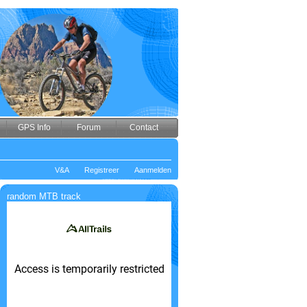
GPS Info
Forum
Contact
V&A
Registreer
Aanmelden
random MTB track