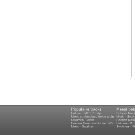
Populaire tracks
Meest be
Helmond MTB Rondje
Hut van Mie P
Mierlo strabrechtse heide tocht
Mierlo - Swa
Swalmen - Mierlo
Heerlen Mountainbike lus 1-2-3-4 70km
Helmond MT
Mierlo - Swalmen
Swalmen - Mi