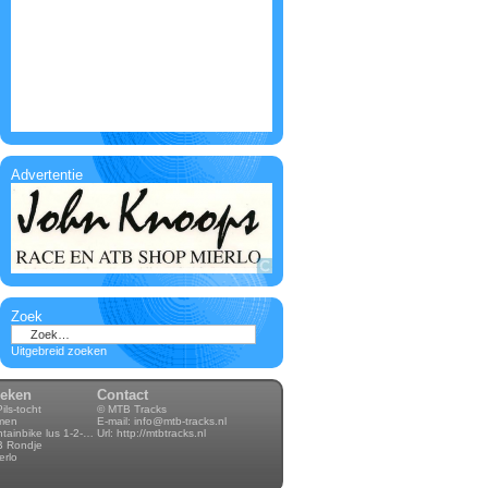
Advertentie
Zoek
Uitgebreid zoeken
keken
Contact
ils-tocht
© MTB Tracks
lmen
E-mail:
info@mtb-tracks.nl
Heerlen Mountainbike lus 1-2-3-4 70km
Url:
http://mtbtracks.nl
B Rondje
erlo