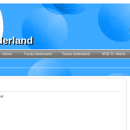
derland
Home
Tracks Nederland
Tracks buitenland
MTB-TC Mierlo
ar.